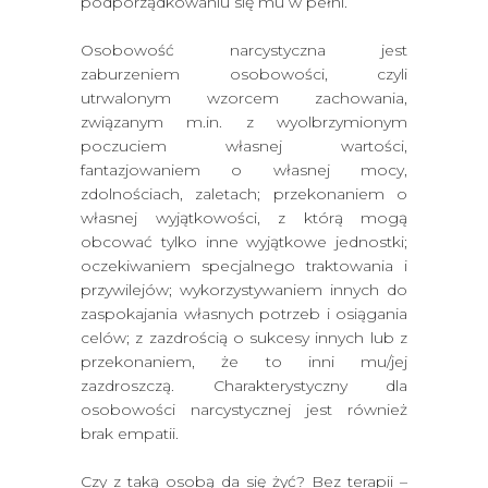
podporządkowaniu się mu w pełni.
Osobowość narcystyczna jest
zaburzeniem osobowości, czyli
utrwalonym wzorcem zachowania,
związanym m.in. z wyolbrzymionym
poczuciem własnej wartości,
fantazjowaniem o własnej mocy,
zdolnościach, zaletach; przekonaniem o
własnej wyjątkowości, z którą mogą
obcować tylko inne wyjątkowe jednostki;
oczekiwaniem specjalnego traktowania i
przywilejów; wykorzystywaniem innych do
zaspokajania własnych potrzeb i osiągania
celów; z zazdrością o sukcesy innych lub z
przekonaniem, że to inni mu/jej
zazdroszczą. Charakterystyczny dla
osobowości narcystycznej jest również
brak empatii.
Czy z taką osobą da się żyć? Bez terapii –