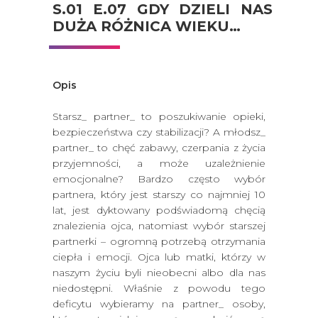
S.01 E.07 GDY DZIELI NAS
DUŻA RÓŻNICA WIEKU…
Opis
Starsz_ partner_ to poszukiwanie opieki,
bezpieczeństwa czy stabilizacji? A młodsz_
partner_ to chęć zabawy, czerpania z życia
przyjemności, a może uzależnienie
emocjonalne? Bardzo często wybór
partnera, który jest starszy co najmniej 10
lat, jest dyktowany podświadomą chęcią
znalezienia ojca, natomiast wybór starszej
partnerki – ogromną potrzebą otrzymania
ciepła i emocji. Ojca lub matki, którzy w
naszym życiu byli nieobecni albo dla nas
niedostępni. Właśnie z powodu tego
deficytu wybieramy na partner_ osoby,