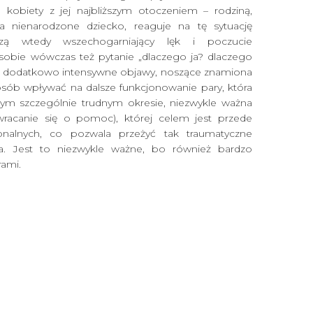
e kobiety z jej najbliższym otoczeniem – rodziną,
iła nienarodzone dziecko, reaguje na tę sytuację
yszą wtedy wszechogarniający lęk i poczucie
 sobie wówczas też pytanie „dlaczego ja? dlaczego
ją dodatkowo intensywne objawy, noszące znamiona
sób wpływać na dalsze funkcjonowanie pary, która
tym szczególnie trudnym okresie, niezwykle ważna
wracanie się o pomoc), której celem jest przede
onalnych, co pozwala przeżyć tak traumatyczne
ka. Jest to niezwykle ważne, bo również bardzo
rami.