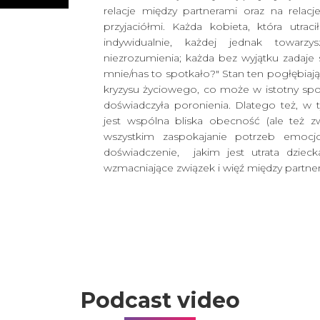
relacje między partnerami oraz na relacj
przyjaciółmi. Każda kobieta, która utrac
indywidualnie, każdej jednak towarz
niezrozumienia; każda bez wyjątku zadaje
mnie/nas to spotkało?" Stan ten pogłębia
kryzysu życiowego, co może w istotny spo
doświadczyła poronienia. Dlatego też, w 
jest wspólna bliska obecność (ale też z
wszystkim zaspokajanie potrzeb emocj
doświadczenie, jakim jest utrata dziec
wzmacniające związek i więź między partne
Podcast video